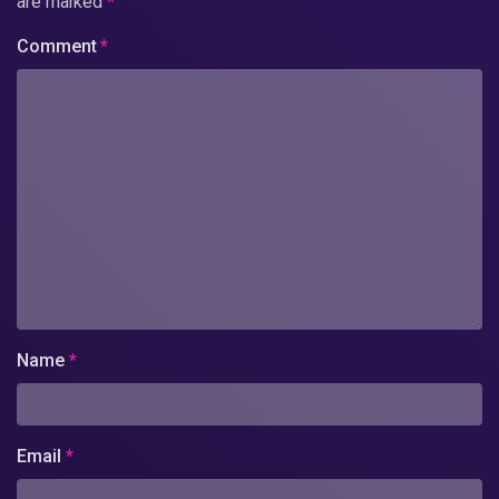
are marked
*
Comment
*
Name
*
Email
*