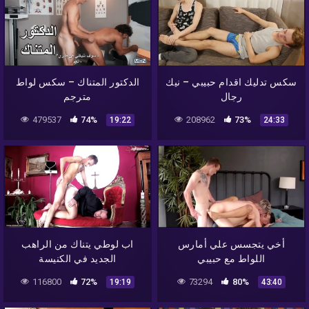
سكس تدليك اقدام حبيبي – نيك
الدكتور المتناك – سكس لواط
رجال
مترجم
479537
74%
208962
73%
19:22
24:33
أخي يتجسس علي أمارس
اب لوطي يتناك من الراهب
اللواط مع حبيبي
الجديد في الكنيسة
116800
72%
73294
80%
19:19
43:40