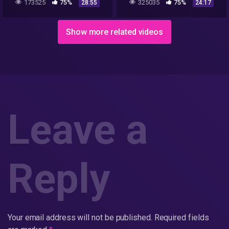
173525
75%
325035
75%
28:55
24:17
Show more related videos
Leave a
Reply
Your email address will not be published.
Required fields