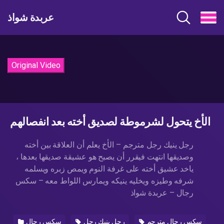
عربدة شواذ
Original Video
الأخ يتحول لشرموطة لصديق أخته بعد انفصالهم
رجل ينيك رجل مترجم – الأخ يعلم أن العلاقة بين أخته
وصديقها انتهت فيقرر أن يصبح هو عشيقة صديقها بعدها ،
ياخد عشيق أخته على غرفة النوم ويمص زبره ويسلمه
شرفه وطيزه ويخليه ينيكه ويمارس اللواط معه – سكس
رجال – عربدة شواذ
سكس رجال مترجم
رجل ينيك رجل
سكس رجال