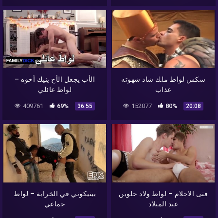
سكس لواط ملك شاذ شهوته
الأب يجعل الأخ ينيك أخوه –
عذاب
لواط عائلي
409761
69%
152077
80%
36:55
20:08
فتى الاحلام – لواط ولاد حلوين
بينيكوني في الخرابة – لواط
عيد الميلاد
جماعي