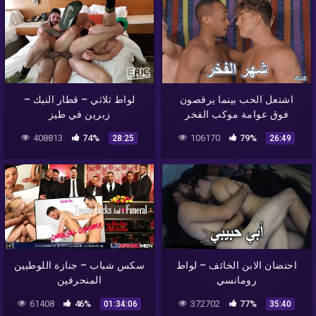
اشتعل الحب بينما يرقصون
لواط ثلاثي – قطار النيك –
فوق عوامة موكب الفخر
زبرين في طيز
408813
74%
106170
79%
28:25
26:49
احتضان الابن الخائف – لواط
سكس شباب – جنازة اللوطيين
رومانسي
المنحرفين
61408
46%
372702
77%
01:34:06
35:40